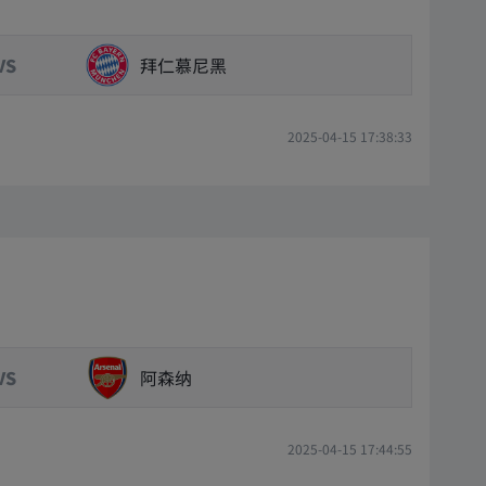
VS
拜仁慕尼黑
2025-04-15 17:38:33
VS
阿森纳
2025-04-15 17:44:55