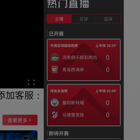
热门直播
主播
足球
篮球
已开赛
中国足球超级联赛
上半场
28:59″
0
河南俱乐部彩陶坊
0
青岛西海岸
服：【qskf001】，获取最新
球会友谊赛
上半场
25:44″
0
曼彻斯特城
0
马德里竞技
查看更多
即将开赛