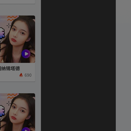
福图纳锡塔德
690