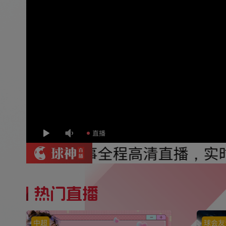
直播
播，热门赛事全程高清直播，实时互
热门直播
中超
球会友