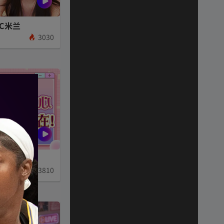
AC米兰
3030
海申花
3810