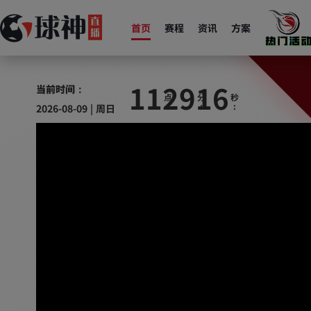
首页
赛程
资讯
方案
11
29
18
当前时间：
2026-08-09 | 周日