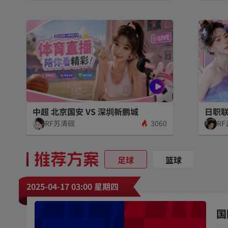
中超 北京国安 VS 深圳新鹏城
日职联
RF苏清砚
3060
R
推荐方案
足球
篮球
2025-04-17 03:00 星期四
国