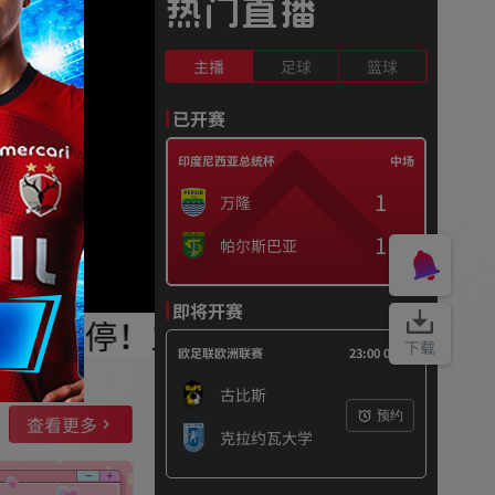
热门直播
主播
足球
篮球
已开赛
印度尼西亚总统杯
中场
1
万隆
1
帕尔斯巴亚
即将开赛
彩不停！立即添加客服：【qskf
下载
欧足联欧洲联赛
23:00 08/06
古比斯
预约
查看更多
克拉约瓦大学