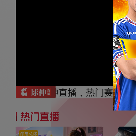
🔥 锁定球神直播，热门赛事全
热门直播
印尼总杯